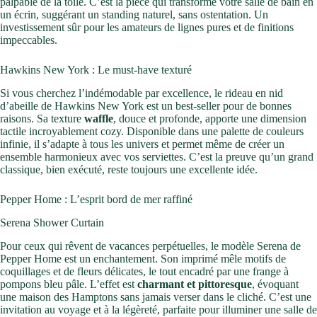
palpable de la toile. C’est la pièce qui transforme votre salle de bain en
un écrin, suggérant un standing naturel, sans ostentation. Un
investissement sûr pour les amateurs de lignes pures et de finitions
impeccables.
Hawkins New York : Le must-have texturé
Si vous cherchez l’indémodable par excellence, le rideau en nid
d’abeille de Hawkins New York est un best-seller pour de bonnes
raisons. Sa texture
waffle
, douce et profonde, apporte une dimension
tactile incroyablement cozy. Disponible dans une palette de couleurs
infinie, il s’adapte à tous les univers et permet même de créer un
ensemble harmonieux avec vos serviettes. C’est la preuve qu’un grand
classique, bien exécuté, reste toujours une excellente idée.
Pepper Home : L’esprit bord de mer raffiné
Serena Shower Curtain
Pour ceux qui rêvent de vacances perpétuelles, le modèle Serena de
Pepper Home est un enchantement. Son imprimé mêle motifs de
coquillages et de fleurs délicates, le tout encadré par une frange à
pompons bleu pâle. L’effet est
charmant et pittoresque
, évoquant
une maison des Hamptons sans jamais verser dans le cliché. C’est une
invitation au voyage et à la légèreté, parfaite pour illuminer une salle de