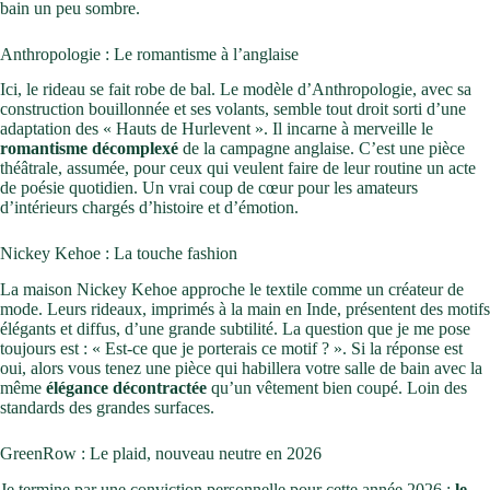
bain un peu sombre.
Anthropologie : Le romantisme à l’anglaise
Ici, le rideau se fait robe de bal. Le modèle d’Anthropologie, avec sa
construction bouillonnée et ses volants, semble tout droit sorti d’une
adaptation des « Hauts de Hurlevent ». Il incarne à merveille le
romantisme décomplexé
de la campagne anglaise. C’est une pièce
théâtrale, assumée, pour ceux qui veulent faire de leur routine un acte
de poésie quotidien. Un vrai coup de cœur pour les amateurs
d’intérieurs chargés d’histoire et d’émotion.
Nickey Kehoe : La touche fashion
La maison Nickey Kehoe approche le textile comme un créateur de
mode. Leurs rideaux, imprimés à la main en Inde, présentent des motifs
élégants et diffus, d’une grande subtilité. La question que je me pose
toujours est : « Est-ce que je porterais ce motif ? ». Si la réponse est
oui, alors vous tenez une pièce qui habillera votre salle de bain avec la
même
élégance décontractée
qu’un vêtement bien coupé. Loin des
standards des grandes surfaces.
GreenRow : Le plaid, nouveau neutre en 2026
Je termine par une conviction personnelle pour cette année 2026 :
le