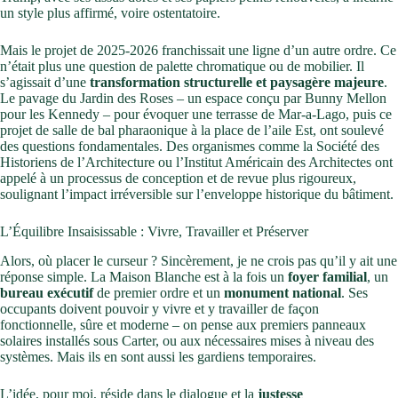
un style plus affirmé, voire ostentatoire.
Mais le projet de 2025-2026 franchissait une ligne d’un autre ordre. Ce
n’était plus une question de palette chromatique ou de mobilier. Il
s’agissait d’une
transformation structurelle et paysagère majeure
.
Le pavage du Jardin des Roses – un espace conçu par Bunny Mellon
pour les Kennedy – pour évoquer une terrasse de Mar-a-Lago, puis ce
projet de salle de bal pharaonique à la place de l’aile Est, ont soulevé
des questions fondamentales. Des organismes comme la Société des
Historiens de l’Architecture ou l’Institut Américain des Architectes ont
appelé à un processus de conception et de revue plus rigoureux,
soulignant l’impact irréversible sur l’enveloppe historique du bâtiment.
L’Équilibre Insaisissable : Vivre, Travailler et Préserver
Alors, où placer le curseur ? Sincèrement, je ne crois pas qu’il y ait une
réponse simple. La Maison Blanche est à la fois un
foyer familial
, un
bureau exécutif
de premier ordre et un
monument national
. Ses
occupants doivent pouvoir y vivre et y travailler de façon
fonctionnelle, sûre et moderne – on pense aux premiers panneaux
solaires installés sous Carter, ou aux nécessaires mises à niveau des
systèmes. Mais ils en sont aussi les gardiens temporaires.
L’idée, pour moi, réside dans le dialogue et la
justesse