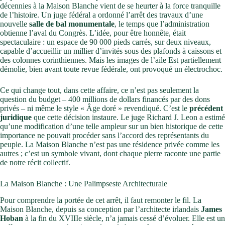
décennies à la Maison Blanche vient de se heurter à la force tranquille
de l’histoire. Un juge fédéral a ordonné l’arrêt des travaux d’une
nouvelle
salle de bal monumentale
, le temps que l’administration
obtienne l’aval du Congrès. L’idée, pour être honnête, était
spectaculaire : un espace de 90 000 pieds carrés, sur deux niveaux,
capable d’accueillir un millier d’invités sous des plafonds à caissons et
des colonnes corinthiennes. Mais les images de l’aile Est partiellement
démolie, bien avant toute revue fédérale, ont provoqué un électrochoc.
Ce qui change tout, dans cette affaire, ce n’est pas seulement la
question du budget – 400 millions de dollars financés par des dons
privés – ni même le style « Âge doré » revendiqué. C’est le
précédent
juridique
que cette décision instaure. Le juge Richard J. Leon a estimé
qu’une modification d’une telle ampleur sur un bien historique de cette
importance ne pouvait procéder sans l’accord des représentants du
peuple. La Maison Blanche n’est pas une résidence privée comme les
autres ; c’est un symbole vivant, dont chaque pierre raconte une partie
de notre récit collectif.
La Maison Blanche : Une Palimpseste Architecturale
Pour comprendre la portée de cet arrêt, il faut remonter le fil. La
Maison Blanche, depuis sa conception par l’architecte irlandais
James
Hoban
à la fin du XVIIIe siècle, n’a jamais cessé d’évoluer. Elle est un