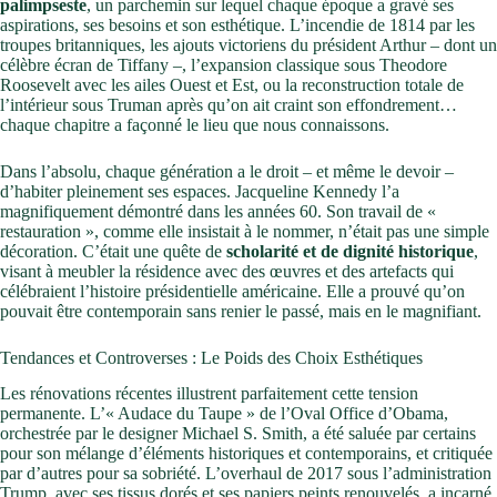
palimpseste
, un parchemin sur lequel chaque époque a gravé ses
aspirations, ses besoins et son esthétique. L’incendie de 1814 par les
troupes britanniques, les ajouts victoriens du président Arthur – dont un
célèbre écran de Tiffany –, l’expansion classique sous Theodore
Roosevelt avec les ailes Ouest et Est, ou la reconstruction totale de
l’intérieur sous Truman après qu’on ait craint son effondrement…
chaque chapitre a façonné le lieu que nous connaissons.
Dans l’absolu, chaque génération a le droit – et même le devoir –
d’habiter pleinement ses espaces. Jacqueline Kennedy l’a
magnifiquement démontré dans les années 60. Son travail de «
restauration », comme elle insistait à le nommer, n’était pas une simple
décoration. C’était une quête de
scholarité et de dignité historique
,
visant à meubler la résidence avec des œuvres et des artefacts qui
célébraient l’histoire présidentielle américaine. Elle a prouvé qu’on
pouvait être contemporain sans renier le passé, mais en le magnifiant.
Tendances et Controverses : Le Poids des Choix Esthétiques
Les rénovations récentes illustrent parfaitement cette tension
permanente. L’« Audace du Taupe » de l’Oval Office d’Obama,
orchestrée par le designer Michael S. Smith, a été saluée par certains
pour son mélange d’éléments historiques et contemporains, et critiquée
par d’autres pour sa sobriété. L’overhaul de 2017 sous l’administration
Trump, avec ses tissus dorés et ses papiers peints renouvelés, a incarné