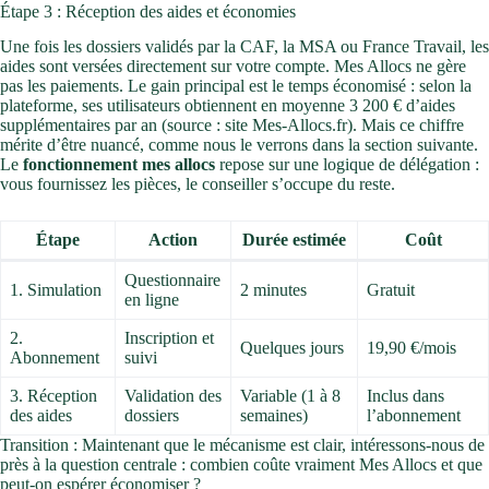
Étape 3 : Réception des aides et économies
Une fois les dossiers validés par la CAF, la MSA ou France Travail, les
aides sont versées directement sur votre compte. Mes Allocs ne gère
pas les paiements. Le gain principal est le temps économisé : selon la
plateforme, ses utilisateurs obtiennent en moyenne 3 200 € d’aides
supplémentaires par an (source : site Mes-Allocs.fr). Mais ce chiffre
mérite d’être nuancé, comme nous le verrons dans la section suivante.
Le
fonctionnement mes allocs
repose sur une logique de délégation :
vous fournissez les pièces, le conseiller s’occupe du reste.
Étape
Action
Durée estimée
Coût
Questionnaire
1. Simulation
2 minutes
Gratuit
en ligne
2.
Inscription et
Quelques jours
19,90 €/mois
Abonnement
suivi
3. Réception
Validation des
Variable (1 à 8
Inclus dans
des aides
dossiers
semaines)
l’abonnement
Transition : Maintenant que le mécanisme est clair, intéressons-nous de
près à la question centrale : combien coûte vraiment Mes Allocs et que
peut-on espérer économiser ?