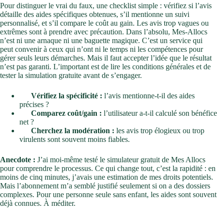
Pour distinguer le vrai du faux, une checklist simple : vérifiez si l’avis
détaille des aides spécifiques obtenues, s’il mentionne un suivi
personnalisé, et s’il compare le coût au gain. Les avis trop vagues ou
extrêmes sont à prendre avec précaution. Dans l’absolu, Mes-Allocs
n’est ni une arnaque ni une baguette magique. C’est un service qui
peut convenir à ceux qui n’ont ni le temps ni les compétences pour
gérer seuls leurs démarches. Mais il faut accepter l’idée que le résultat
n’est pas garanti. L’important est de lire les conditions générales et de
tester la simulation gratuite avant de s’engager.
Vérifiez la spécificité :
l’avis mentionne-t-il des aides
précises ?
Comparez coût/gain :
l’utilisateur a-t-il calculé son bénéfice
net ?
Cherchez la modération :
les avis trop élogieux ou trop
virulents sont souvent moins fiables.
Anecdote :
J’ai moi-même testé le simulateur gratuit de Mes Allocs
pour comprendre le processus. Ce qui change tout, c’est la rapidité : en
moins de cinq minutes, j’avais une estimation de mes droits potentiels.
Mais l’abonnement m’a semblé justifié seulement si on a des dossiers
complexes. Pour une personne seule sans enfant, les aides sont souvent
déjà connues. À méditer.