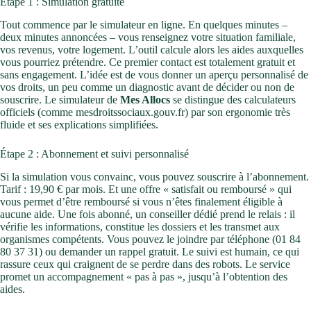
Étape 1 : Simulation gratuite
Tout commence par le simulateur en ligne. En quelques minutes –
deux minutes annoncées – vous renseignez votre situation familiale,
vos revenus, votre logement. L’outil calcule alors les aides auxquelles
vous pourriez prétendre. Ce premier contact est totalement gratuit et
sans engagement. L’idée est de vous donner un aperçu personnalisé de
vos droits, un peu comme un diagnostic avant de décider ou non de
souscrire. Le simulateur de
Mes Allocs
se distingue des calculateurs
officiels (comme mesdroitssociaux.gouv.fr) par son ergonomie très
fluide et ses explications simplifiées.
Étape 2 : Abonnement et suivi personnalisé
Si la simulation vous convainc, vous pouvez souscrire à l’abonnement.
Tarif : 19,90 € par mois. Et une offre « satisfait ou remboursé » qui
vous permet d’être remboursé si vous n’êtes finalement éligible à
aucune aide. Une fois abonné, un conseiller dédié prend le relais : il
vérifie les informations, constitue les dossiers et les transmet aux
organismes compétents. Vous pouvez le joindre par téléphone (01 84
80 37 31) ou demander un rappel gratuit. Le suivi est humain, ce qui
rassure ceux qui craignent de se perdre dans des robots. Le service
promet un accompagnement « pas à pas », jusqu’à l’obtention des
aides.