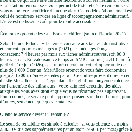
moment, ce qui offre une certaine flexibilité. Pour les hésitants, l’offre
« satisfait ou remboursé » vous permet de tester et d’être remboursé si
vous ne pouvez bénéficier d’aucune aide. Ce modèle d’abonnement est
celui de nombreux services en ligne d’accompagnement administratif.
L’idée est de lisser le coût pour le rendre accessible.
Économies potentielles : analyse des chiffres (source Fiducial 2021)
Selon l’étude Fiducial « Le temps consacré aux tâches administratives
et leur coût pour les ménages » (2021), les ménages français
consacrent 7,4 heures par mois aux tâches administratives, soit 88,8
heures par an. En valorisant ce temps au SMIC horaire (12,31 € brut à
partir du 1er juin 2026), cela représenterait un coût d’opportunité de
plus de 1 000 € par an. Mes Allocs promet de vous faire économiser
jusqu’à 3 200 € d’aides sociales par an. Ce chiffre provient directement
du site Mes-allocs.fr.
Cependant, il s’agit d’une moyenne calculée
sur l’ensemble des utilisateurs ; votre gain réel dépendra des aides
auxquelles vous avez droit et que vous ne réclamiez pas auparavant.
Pour certains, le service peut rapporter plusieurs milliers d’euros ; pour
d’autres, seulement quelques centaines.
Quand le service devient-il rentable ?
Le seuil de rentabilité est simple à calculer : si vous obtenez au moins
238,80 € d’aides supplémentaires par an (soit 19,90 € par mois) grâce à