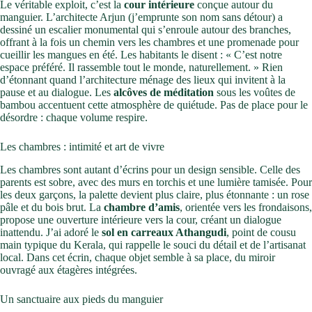
Le véritable exploit, c’est la
cour intérieure
conçue autour du
manguier. L’architecte Arjun (j’emprunte son nom sans détour) a
dessiné un escalier monumental qui s’enroule autour des branches,
offrant à la fois un chemin vers les chambres et une promenade pour
cueillir les mangues en été. Les habitants le disent : « C’est notre
espace préféré. Il rassemble tout le monde, naturellement. » Rien
d’étonnant quand l’architecture ménage des lieux qui invitent à la
pause et au dialogue. Les
alcôves de méditation
sous les voûtes de
bambou accentuent cette atmosphère de quiétude. Pas de place pour le
désordre : chaque volume respire.
Les chambres : intimité et art de vivre
Les chambres sont autant d’écrins pour un design sensible. Celle des
parents est sobre, avec des murs en torchis et une lumière tamisée. Pour
les deux garçons, la palette devient plus claire, plus étonnante : un rose
pâle et du bois brut. La
chambre d’amis
, orientée vers les frondaisons,
propose une ouverture intérieure vers la cour, créant un dialogue
inattendu. J’ai adoré le
sol en carreaux Athangudi
, point de cousu
main typique du Kerala, qui rappelle le souci du détail et de l’artisanat
local. Dans cet écrin, chaque objet semble à sa place, du miroir
ouvragé aux étagères intégrées.
Un sanctuaire aux pieds du manguier