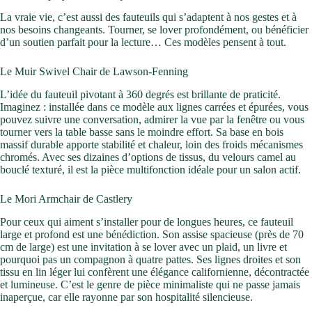
La vraie vie, c’est aussi des fauteuils qui s’adaptent à nos gestes et à
nos besoins changeants. Tourner, se lover profondément, ou bénéficier
d’un soutien parfait pour la lecture… Ces modèles pensent à tout.
Le Muir Swivel Chair de Lawson-Fenning
L’idée du fauteuil pivotant à 360 degrés est brillante de praticité.
Imaginez : installée dans ce modèle aux lignes carrées et épurées, vous
pouvez suivre une conversation, admirer la vue par la fenêtre ou vous
tourner vers la table basse sans le moindre effort. Sa base en bois
massif durable apporte stabilité et chaleur, loin des froids mécanismes
chromés. Avec ses dizaines d’options de tissus, du velours camel au
bouclé texturé, il est la pièce multifonction idéale pour un salon actif.
Le Mori Armchair de Castlery
Pour ceux qui aiment s’installer pour de longues heures, ce fauteuil
large et profond est une bénédiction. Son assise spacieuse (près de 70
cm de large) est une invitation à se lover avec un plaid, un livre et
pourquoi pas un compagnon à quatre pattes. Ses lignes droites et son
tissu en lin léger lui confèrent une élégance californienne, décontractée
et lumineuse. C’est le genre de pièce minimaliste qui ne passe jamais
inaperçue, car elle rayonne par son hospitalité silencieuse.