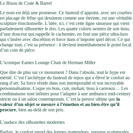
Le Bisou de Crate & Barrel
Le nom est déjà une promesse. Ce fauteuil d’appoint, avec ses courbes
en placage de frêne qui dessinent comme une étreinte, est une véritable
sculpture fonctionnelle. L’idée, ici, c’est cette ligne sinueuse qui vient
parfaitement silhouetter le dos. Les quatre coloris neutres de son tissu,
d’une douceur qui rappelle le cachemire, en font une pièce ultra-luxe
qui s’insère avec discrétion et force dans n’importe quel décor. Ce qui
change tout, c’est sa présence : il devient immédiatement le point focal
d’un coin de pièce.
L’iconique Eames Lounge Chair de Herman Miller
Que dire de plus sur ce monument ? Dans l’absolu, tout le hype est
mérité. C’est l’archétype du fauteuil de repos qui a élevé le confort au
rang d’art. Sa force réside dans son intemporalité et son incroyable
personnalisation. Coque en bois, cuir, mohair, tissu à carreaux… Les
combinaisons sont infinies pour l’adapter à une ambiance mid-century
stricte ou à un salon contemporain. C’est la preuve ultime que
la
valeur d’un objet se mesure à l’émotion et au bien-être qu’il
procure
, bien au-delà de son prix.
L’audace des silhouettes modernes
Parfois, le confort prend des formes inattendues, presque sculpturales.