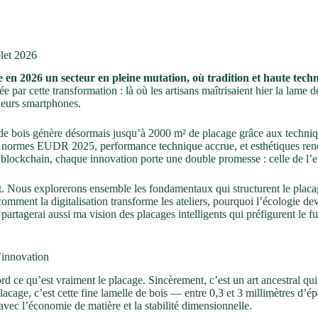
plet 2026
 en 2026 un secteur en pleine mutation, où tradition et haute techn
e par cette transformation : là où les artisans maîtrisaient hier la lame 
leurs smartphones.
e bois génère désormais jusqu’à 2000 m² de placage grâce aux techniques
s normes EUDR 2025, performance technique accrue, et esthétiques renou
par blockchain, chaque innovation porte une double promesse : celle de l’
. Nous explorerons ensemble les fondamentaux qui structurent le placag
comment la digitalisation transforme les ateliers, pourquoi l’écologie 
partagerai aussi ma vision des placages intelligents qui préfigurent le fu
’innovation
rd ce qu’est vraiment le placage. Sincèrement, c’est un art ancestral qui
placage, c’est cette fine lamelle de bois — entre 0,3 et 3 millimètres 
vec l’économie de matière et la stabilité dimensionnelle.