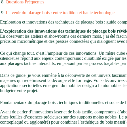
Questions Fréquentes
L’avenir du placage bois : entre tradition et haute technologie
Exploration et innovations des techniques de placage bois : guide com
L’exploration des innovations des techniques de placage bois révèle
En observant les ateliers et showrooms ces derniers mois, j’ai été fasciné
précision micrométrique et des presses connectées qui dialoguent avec 
Ce qui change tout, c’est l’ampleur de ces innovations. Un mètre cube d
silencieuse répond aux enjeux contemporains : durabilité exigée par le
aux placages tactiles interactifs, en passant par les process traçables 
Dans ce guide, je vous emmène à la découverte de cet univers fascinant
majeures qui redéfinissent la découpe et le formage. Vous découvrirez 
applications sectorielles émergent du mobilier design à l’automobile. Je 
budgéter votre projet.
Fondamentaux du placage bois : techniques traditionnelles et socle de l
Avant de parler d’innovations laser et de bois tactile, comprenons d’abo
fines feuilles d’essences précieuses sur des supports moins nobles. Le 
contreplaqué ou aggloméré) pour combiner l’esthétique du bois massif a