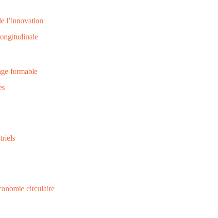
de l’innovation
longitudinale
age formable
es
triels
économie circulaire