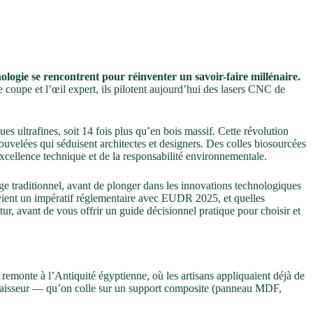
ologie se rencontrent pour réinventer un savoir-faire millénaire.
de coupe et l’œil expert, ils pilotent aujourd’hui des lasers CNC de
 ultrafines, soit 14 fois plus qu’en bois massif. Cette révolution
velées qui séduisent architectes et designers. Des colles biosourcées
excellence technique et de la responsabilité environnementale.
e traditionnel, avant de plonger dans les innovations technologiques
devient un impératif réglementaire avec EUDR 2025, et quelles
tur, avant de vous offrir un guide décisionnel pratique pour choisir et
 remonte à l’Antiquité égyptienne, où les artisans appliquaient déjà de
d’épaisseur — qu’on colle sur un support composite (panneau MDF,