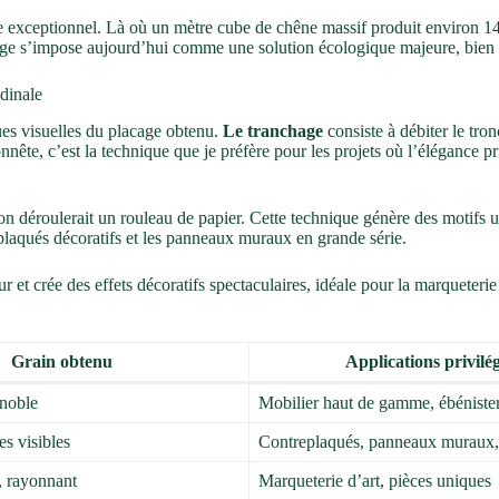
re exceptionnel. Là où un mètre cube de chêne massif produit environ 
cage s’impose aujourd’hui comme une solution écologique majeure, bien 
dinale
ques visuelles du placage obtenu.
Le tranchage
consiste à débiter le tron
nête, c’est la technique que je préfère pour les projets où l’élégance p
on déroulerait un rouleau de papier. Cette technique génère des motifs 
eplaqués décoratifs et les panneaux muraux en grande série.
ueur et crée des effets décoratifs spectaculaires, idéale pour la marquet
Grain obtenu
Applications privilég
 noble
Mobilier haut de gamme, ébénister
es visibles
Contreplaqués, panneaux muraux, 
s, rayonnant
Marqueterie d’art, pièces uniques