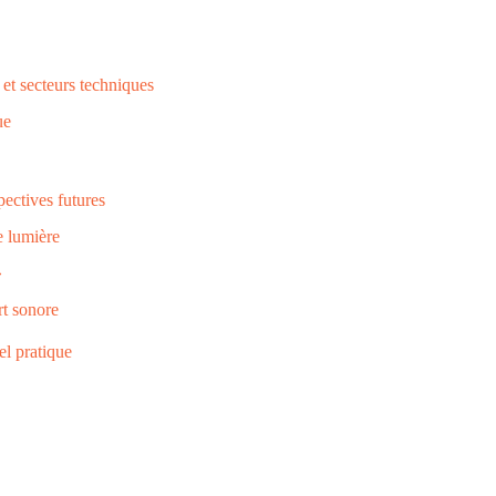
et secteurs techniques
ue
pectives futures
e lumière
»
rt sonore
el pratique