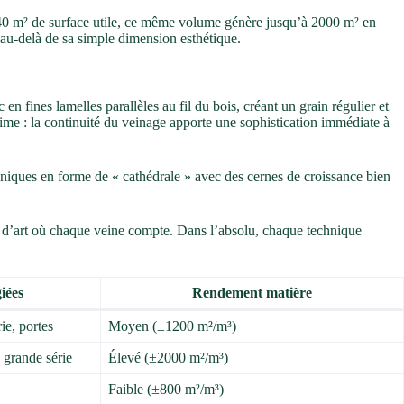
140 m² de surface utile, ce même volume génère jusqu’à 2000 m² en
au-delà de sa simple dimension esthétique.
c en fines lamelles parallèles au fil du bois, créant un grain régulier et
rime : la continuité du veinage apporte une sophistication immédiate à
uniques en forme de « cathédrale » avec des cernes de croissance bien
erie d’art où chaque veine compte. Dans l’absolu, chaque technique
iées
Rendement matière
ie, portes
Moyen (±1200 m²/m³)
grande série
Élevé (±2000 m²/m³)
Faible (±800 m²/m³)