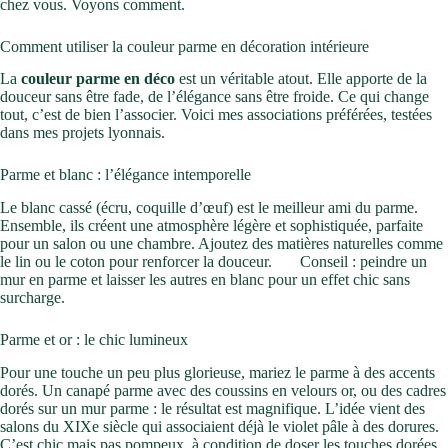
chez vous. Voyons comment.
Comment utiliser la couleur parme en décoration intérieure
La
couleur parme en déco
est un véritable atout. Elle apporte de la
douceur sans être fade, de l’élégance sans être froide. Ce qui change
tout, c’est de bien l’associer. Voici mes associations préférées, testées
dans mes projets lyonnais.
Parme et blanc : l’élégance intemporelle
Le blanc cassé (écru, coquille d’œuf) est le meilleur ami du parme.
Ensemble, ils créent une atmosphère légère et sophistiquée, parfaite
pour un salon ou une chambre. Ajoutez des matières naturelles comme
le lin ou le coton pour renforcer la douceur.
Conseil : peindre un
mur en parme et laisser les autres en blanc pour un effet chic sans
surcharge.
Parme et or : le chic lumineux
Pour une touche un peu plus glorieuse, mariez le parme à des accents
dorés. Un canapé parme avec des coussins en velours or, ou des cadres
dorés sur un mur parme : le résultat est magnifique. L’idée vient des
salons du XIXe siècle qui associaient déjà le violet pâle à des dorures.
C’est chic mais pas pompeux, à condition de doser les touches dorées.