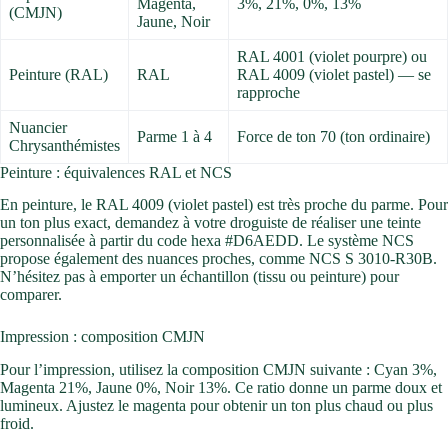
Magenta,
3%, 21%, 0%, 13%
(CMJN)
Jaune, Noir
RAL 4001 (violet pourpre) ou
Peinture (RAL)
RAL
RAL 4009 (violet pastel) — se
rapproche
Nuancier
Parme 1 à 4
Force de ton 70 (ton ordinaire)
Chrysanthémistes
Peinture : équivalences RAL et NCS
En peinture, le RAL 4009 (violet pastel) est très proche du parme. Pour
un ton plus exact, demandez à votre droguiste de réaliser une teinte
personnalisée à partir du code hexa #D6AEDD. Le système NCS
propose également des nuances proches, comme NCS S 3010-R30B.
N’hésitez pas à emporter un échantillon (tissu ou peinture) pour
comparer.
Impression : composition CMJN
Pour l’impression, utilisez la composition CMJN suivante : Cyan 3%,
Magenta 21%, Jaune 0%, Noir 13%. Ce ratio donne un parme doux et
lumineux. Ajustez le magenta pour obtenir un ton plus chaud ou plus
froid.