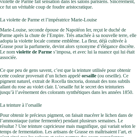
violette de Parme fait sensation dans les salons parisiens. Sincèrement,
ce fut un véritable coup de foudre aristocratique.
La violette de Parme et l’impératrice Marie-Louise
Marie-Louise, seconde épouse de Napoléon Ier, reçut le duché de
Parme après la chute de l’Empire. Très attachée à sa nouvelle terre, elle
adopta la violette locale comme emblème. La fleur, déjà cultivée à
Grasse pour la parfumerie, devint alors synonyme d’élégance discrète.
Le nom
violette de Parme
s’imposa, et avec lui la nuance qui lui était
associée.
Ce que peu de gens savent, c’est que la teinture utilisée pour obtenir
cette couleur provenait d’un lichen appelé
orsaille
(ou orseille). Ce
pigment naturel, extrait de Rocella tinctoria, donnait des tons subtils
allant du rose au violet clair. L’orsaille fut le secret des teinturiers
jusqu’à l’avènement des colorants synthétiques dans les années 1850.
La teinture à l’orsaille
Pour obtenir le précieux pigment, on faisait macérer le lichen dans de
l’ammoniaque (urine fermentée) pendant plusieurs semaines. Le
résultat ? Une teinture capricieuse mais magnifique, qui variait selon le
temps de fermentation. Les artisans de Grasse en maîtrisaient l’art, et