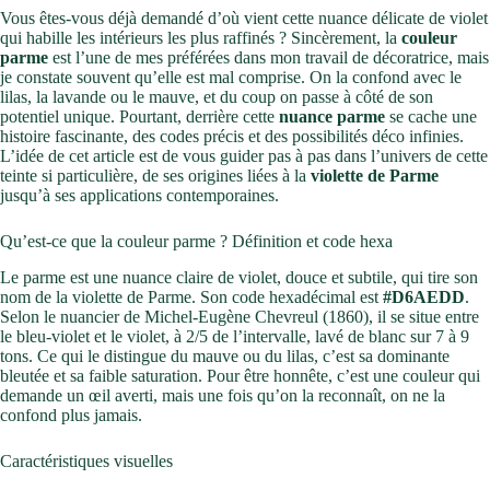
Vous êtes-vous déjà demandé d’où vient cette nuance délicate de violet
qui habille les intérieurs les plus raffinés ? Sincèrement, la
couleur
parme
est l’une de mes préférées dans mon travail de décoratrice, mais
je constate souvent qu’elle est mal comprise. On la confond avec le
lilas, la lavande ou le mauve, et du coup on passe à côté de son
potentiel unique. Pourtant, derrière cette
nuance parme
se cache une
histoire fascinante, des codes précis et des possibilités déco infinies.
L’idée de cet article est de vous guider pas à pas dans l’univers de cette
teinte si particulière, de ses origines liées à la
violette de Parme
jusqu’à ses applications contemporaines.
Qu’est-ce que la couleur parme ? Définition et code hexa
Le parme est une nuance claire de violet, douce et subtile, qui tire son
nom de la violette de Parme. Son code hexadécimal est
#D6AEDD
.
Selon le nuancier de Michel-Eugène Chevreul (1860), il se situe entre
le bleu-violet et le violet, à 2/5 de l’intervalle, lavé de blanc sur 7 à 9
tons. Ce qui le distingue du mauve ou du lilas, c’est sa dominante
bleutée et sa faible saturation. Pour être honnête, c’est une couleur qui
demande un œil averti, mais une fois qu’on la reconnaît, on ne la
confond plus jamais.
Caractéristiques visuelles