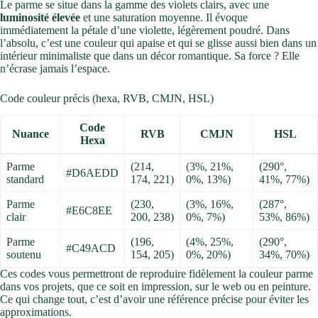
Le parme se situe dans la gamme des violets clairs, avec une
luminosité élevée
et une saturation moyenne. Il évoque
immédiatement la pétale d’une violette, légèrement poudré. Dans
l’absolu, c’est une couleur qui apaise et qui se glisse aussi bien dans un
intérieur minimaliste que dans un décor romantique. Sa force ? Elle
n’écrase jamais l’espace.
Code couleur précis (hexa, RVB, CMJN, HSL)
Code
Nuance
RVB
CMJN
HSL
Hexa
Parme
(214,
(3%, 21%,
(290°,
#D6AEDD
standard
174, 221)
0%, 13%)
41%, 77%)
Parme
(230,
(3%, 16%,
(287°,
#E6C8EE
clair
200, 238)
0%, 7%)
53%, 86%)
Parme
(196,
(4%, 25%,
(290°,
#C49ACD
soutenu
154, 205)
0%, 20%)
34%, 70%)
Ces codes vous permettront de reproduire fidèlement la couleur parme
dans vos projets, que ce soit en impression, sur le web ou en peinture.
Ce qui change tout, c’est d’avoir une référence précise pour éviter les
approximations.