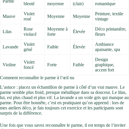
Parme
bleuté
moyenne
(clair)
romantique
Violet
Peinture, textile
Mauve
Moyenne
Moyenne
rosé
vintage
Rose
Moyenne à
Déco printanière,
Lilas
Élevée
violacé
forte
fleurs
Violet
Ambiance
Lavande
Faible
Élevée
grisé
apaisante, spa
Design
Violet
Violine
Forte
Faible
graphique,
foncé
accent fort
Comment reconnaître le parme à l’œil nu
L’astuce : placez un échantillon de parme à côté d’un vrai mauve. Le
parme semble plus froid, presque métallique dans sa douceur. Le lilas,
lui, est plus chaud et plus vif. La lavande a un voile gris qui manque au
parme. Pour être honnête, c’est en pratiquant qu’on apprend : lors de
mes ateliers déco, je fais toujours cet exercice et les participants sont
surpris de la différence.
Une fois que vous savez reconnaître le parme, il est temps de l’inviter